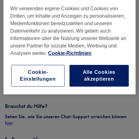
Wir verwenden eigene Cookies und Cookies von
Dritten, um Inhalte und Anzeigen zu personalisieren,
150
verbleibende Zeichen
Medienfunktionen bereitzustellen und unseren
Datenverkehr zu analysieren. Wir geben auch
Informationen über die Nutzung unserer Webseite an
Geschenkgutschein per E-Mail versenden an
unsere Partner für soziale Medien, Werbung und
Analysen weiter.
Cookie-Richtlinien
Alle Geschenkgutscheine sind ab Kaufdatum 5 Jahre lang gültig
Gesamt
50 €
Cookie-
Alle Cookies
Einstellungen
akzeptieren
Weiter
Brauchst du Hilfe?
Sehen Sie, wie Sie unseren Chat-Support erreichen können
hier
.