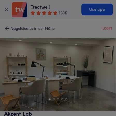
Treatwell
Use app
130K
Nagelstudios in der Nähe
LOGIN
Akzent Lab