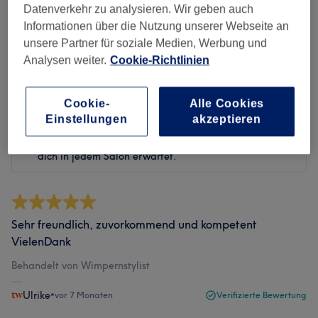
Datenverkehr zu analysieren. Wir geben auch
Informationen über die Nutzung unserer Webseite an
Bewertungen filtern
unsere Partner für soziale Medien, Werbung und
Analysen weiter.
Cookie-Richtlinien
Bewertung
Nach Sternen filtern
Cookie-
Alle Cookies
Einstellungen
akzeptieren
Verifizierte Bewertungen
Geschrieben von unseren Kunden, damit du weißt, was
dich in jedem Salon erwartet.
Sehr freundlich, zuvorkommend und kompetent
VielenDank
Behandelt von Wimpernstylist
Ulrike
•
vor 7 Monaten
Verifizierte Bewertung