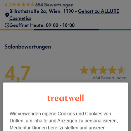
4,7
654 Bewertungen
Billrothstraße 2a
,
Wien
,
1190 -
Gehört zu ALLURE
Cosmetics
Geöffnet Heute: 09:00 - 18:00
Salonbewertungen
4,7
654 Bewertungen
Ambiente
Sauberkeit
Wir verwenden eigene Cookies und Cookies von
Service
Dritten, um Inhalte und Anzeigen zu personalisieren,
Medienfunktionen bereitzustellen und unseren