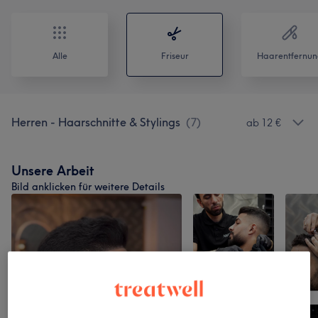
Alle
Friseur
Haarentfernun
Herren - Haarschnitte & Stylings
(
7
)
ab 12 €
Unsere Arbeit
Bild anklicken für weitere Details