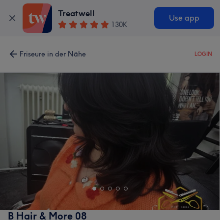
Treatwell
Use app
130K
Friseure in der Nähe
LOGIN
B Hair & More 08