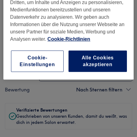
Dritten, um Inhalte und Anzeigen zu personalisieren,
Medienfunktionen bereitzustellen und unseren
Sauberkeit
Datenverkehr zu analysieren. Wir geben auch
Informationen über die Nutzung unserer Webseite an
Service
unsere Partner für soziale Medien, Werbung und
Analysen weiter.
Cookie-Richtlinien
Bewertungen filtern
Cookie-
Alle Cookies
Einstellungen
akzeptieren
Behandlung
Alle Bewertungen
Bewertung
Nach Sternen filtern
Verifizierte Bewertungen
Geschrieben von unseren Kunden, damit du weißt, was
dich in jedem Salon erwartet.