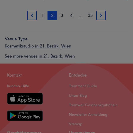
1
2
3
4
…
35
1
3
Venue Type
Kosmetikstudio in 21. Bezirk, Wien
See more venues in 21. Bezirk, Wien
Kontakt
Entdecke
Kunden-Hilfe
Treatment Guide
Unser Blog
Treatwell Geschenkgutschein
Newsletter Anmeldung
Sitemap
Geschäftspartner
Unternehmen