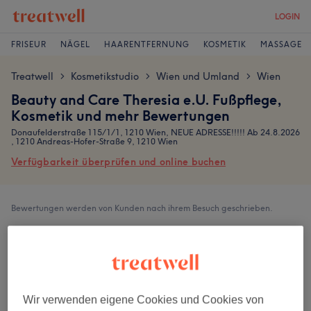
LOGIN
FRISEUR
NÄGEL
HAARENTFERNUNG
KOSMETIK
MASSAGE
Treatwell
Kosmetikstudio
Wien und Umland
Wien
>
>
>
Beauty and Care Theresia e.U. Fußpflege,
Kosmetik und mehr Bewertungen
Donaufelderstraße 115/1/1, 1210 Wien, NEUE ADRESSE!!!!! Ab 24.8.2026
, 1210 Andreas-Hofer-Straße 9, 1210 Wien
Verfügbarkeit überprüfen und online buchen
Bewertungen werden von Kunden nach ihrem Besuch geschrieben.
5,0
229 Bewertungen
Wir verwenden eigene Cookies und Cookies von
Ambiente