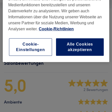
Medienfunktionen bereitzustellen und unseren
Datenverkehr zu analysieren. Wir geben auch
Informationen über die Nutzung unserer Webseite an
Gesichtsbehandlungen
(
7
)
ab 45 €
unsere Partner für soziale Medien, Werbung und
Analysen weiter.
Cookie-Richtlinien
Augenbrauen & Wimpernbehandlungen
(
4
)
ab 10 €
Zubuchbare Extras
(
2
)
ab 15 €
Cookie-
Alle Cookies
Einstellungen
akzeptieren
Salonbewertungen
5,0
2 Bewertungen
Ambiente