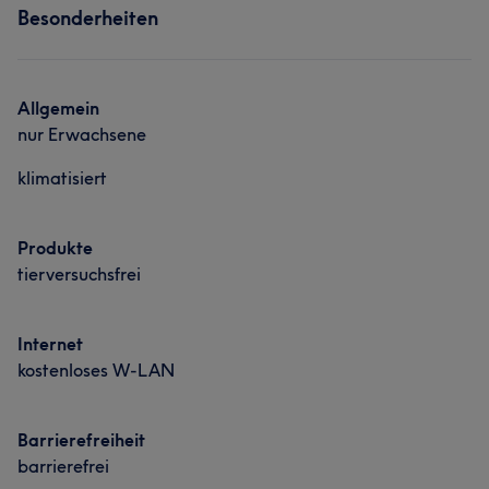
Besonderheiten
Mein Name ist Jasmin Pfann und ich bin die Inhaberin
von Beauty by Jasmin
Services
Allgemein
nur Erwachsene
Nägel
Gesicht
Massage
klimatisiert
Haarentfernung
Produkte
tierversuchsfrei
Internet
kostenloses W-LAN
Barrierefreiheit
barrierefrei