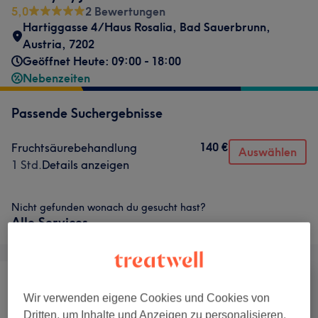
5,0
2 Bewertungen
Hartiggasse 4/Haus Rosalia
,
Bad Sauerbrunn
,
Austria
,
7202
Geöffnet Heute: 09:00 - 18:00
Nebenzeiten
Passende Suchergebnisse
140 €
Fruchtsäurebehandlung
Auswählen
1 Std.
Details anzeigen
Nicht gefunden wonach du gesucht hast?
Alle Services
Wir verwenden eigene Cookies und Cookies von
Haarentfernung
Gesicht
Massage
Dritten, um Inhalte und Anzeigen zu personalisieren,