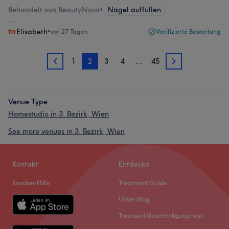
Behandelt von BeautyNova
•
Nägel auffüllen
Elisabeth
•
vor 27 Tagen
Verifizierte Bewertung
1
2
3
4
…
45
1
3
Venue Type
Homestudio in 3. Bezirk, Wien
See more venues in 3. Bezirk, Wien
Kontakt
Entdecke
Kunden-Hilfe
Treatment Guide
Unser Blog
Treatwell Geschenkgutschein