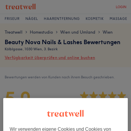
LOGIN
FRISEUR
NÄGEL
HAARENTFERNUNG
KOSMETIK
MASSAGE
Treatwell
Homestudio
Wien und Umland
Wien
>
>
>
Beauty Nova Nails & Lashes Bewertungen
Kölblgasse, 1030 Wien, 3. Bezirk
Verfügbarkeit überprüfen und online buchen
Bewertungen werden von Kunden nach ihrem Besuch geschrieben.
5,0
254 Bewertungen
Ambiente
Wir verwenden eigene Cookies und Cookies von