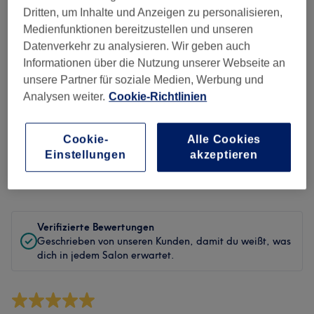
Sauberkeit
Dritten, um Inhalte und Anzeigen zu personalisieren,
Medienfunktionen bereitzustellen und unseren
Service
Datenverkehr zu analysieren. Wir geben auch
Informationen über die Nutzung unserer Webseite an
unsere Partner für soziale Medien, Werbung und
Analysen weiter.
Cookie-Richtlinien
Bewertungen filtern
Cookie-
Alle Cookies
Behandlung
Alle Bewertungen
Einstellungen
akzeptieren
Bewertung
Nach Sternen filtern
Verifizierte Bewertungen
Geschrieben von unseren Kunden, damit du weißt, was
dich in jedem Salon erwartet.