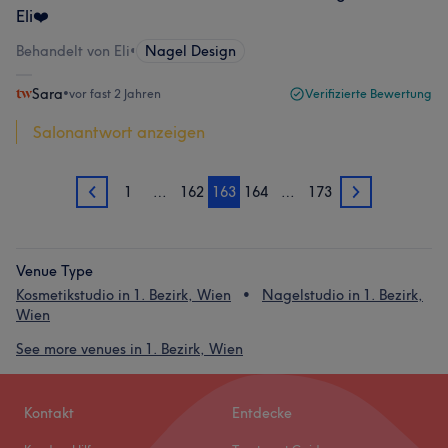
Eli❤️
Behandelt von Eli
•
Nagel Design
Sara
•
vor fast 2 Jahren
Verifizierte Bewertung
Salonantwort anzeigen
1
…
162
163
164
…
173
162
164
Venue Type
Kosmetikstudio in 1. Bezirk, Wien
Nagelstudio in 1. Bezirk,
Wien
See more venues in 1. Bezirk, Wien
Kontakt
Entdecke