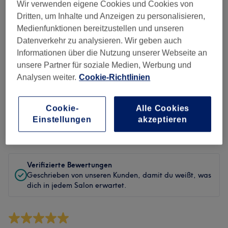
Sauberkeit
Wir verwenden eigene Cookies und Cookies von
Dritten, um Inhalte und Anzeigen zu personalisieren,
Service
Medienfunktionen bereitzustellen und unseren
Datenverkehr zu analysieren. Wir geben auch
Informationen über die Nutzung unserer Webseite an
unsere Partner für soziale Medien, Werbung und
Bewertungen filtern
Analysen weiter.
Cookie-Richtlinien
Behandlung
Alle Bewertungen
Cookie-
Alle Cookies
Einstellungen
akzeptieren
Bewertung
Nach Sternen filtern
Verifizierte Bewertungen
Geschrieben von unseren Kunden, damit du weißt, was
dich in jedem Salon erwartet.