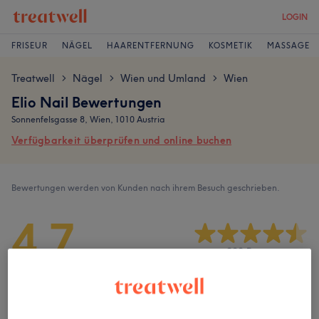
LOGIN
FRISEUR
NÄGEL
HAARENTFERNUNG
KOSMETIK
MASSAGE
Treatwell
Nägel
Wien und Umland
Wien
>
>
>
Elio Nail Bewertungen
Sonnenfelsgasse 8, Wien, 1010 Austria
Verfügbarkeit überprüfen und online buchen
Bewertungen werden von Kunden nach ihrem Besuch geschrieben.
4,7
890 Bewertungen
Ambiente