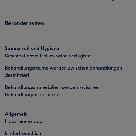
Friseur
Services
Portfolio
Besonderheiten
Friseur
Gesicht
Massage
Haarentfernung
Sauberkeit und Hygiene
Desinfektionsmittel im Salon verfügbar
Behandlungsräume werden zwischen Behandlungen
desinfiziert
Behandlungsmaterialien werden zwischen
Was unsere Kunden über Alex sagen
Behandlungen desinfiziert
Talentiert
7
Allgemein
Haustiere erlaubt
kinderfreundlich