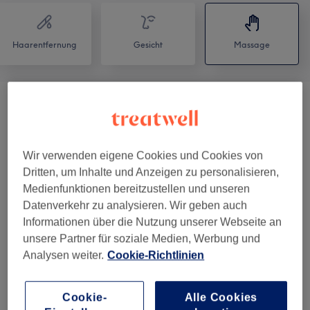
Haarentfernung
Gesicht
Massage
Massage
(
13
)
ab 15 €
Unsere Arbeit
Wir verwenden eigene Cookies und Cookies von
Bild anklicken für weitere Details
Dritten, um Inhalte und Anzeigen zu personalisieren,
Medienfunktionen bereitzustellen und unseren
Datenverkehr zu analysieren. Wir geben auch
Informationen über die Nutzung unserer Webseite an
unsere Partner für soziale Medien, Werbung und
Analysen weiter.
Cookie-Richtlinien
Cookie-
Alle Cookies