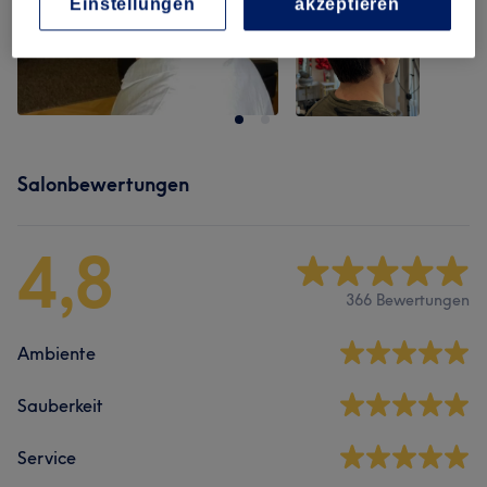
Einstellungen
akzeptieren
Salonbewertungen
4,8
366 Bewertungen
Ambiente
Sauberkeit
Service