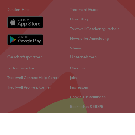
Kunden-Hilfe
Treatment Guide
Unser Blog
Treatwell Geschenkgutschein
Newsletter Anmeldung
Sitemap
Geschäftspartner
Unternehmen
Partner werden
Über uns
Treatwell Connect Help Centre
Jobs
Treatwell Pro Help Center
Impressum
Cookie-Einstellungen
Rechtliches & GDPR
© 2026 Treatwell DACH GmbH