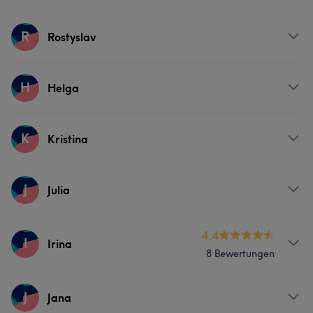
Services
R
Rostyslav
Friseur
Haarentfernung
Services
H
Helga
Friseur
Haarentfernung
Services
K
Kristina
Nägel
Services
J
Julia
Nägel
Services
4.4
I
Irina
8 Bewertungen
Nägel
Services
J
Jana