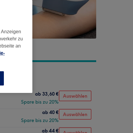
d Anzeigen
nverkehr zu
ebseite an
e-
n
ab
33,60 €
Auswählen
Spare bis zu 20%
ab
40 €
Auswählen
Spare bis zu 20%
ab
44 €
Auswählen