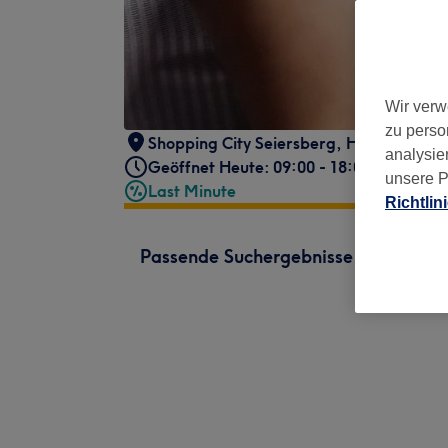
Wir verw
zu perso
Shopping City Seiersberg, Haus 9/Ebene
analysie
Geöffnet Heute: 09:00 - 18:00
unsere P
Last Minute
Richtlin
Passende Suchergebnisse