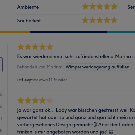
Ambiente
Ser
Sauberkeit
Es war wiedereinmal sehr zufriedenstellend.Marina is
Behandelt von Marina
•
Wimpernverlängerung auffüllen
Levy
•
vor etwa 11 Stunden
86
26
Ja war ganz ok… Lady war bisschen gestresst weil K
gewartet hat oder so und ganz und garnicht mein ur
11
vorhergesehenes Design gemacht🥲 Aber der Laden 
8
trinken is mir angeboten worden und ja🤌🏻