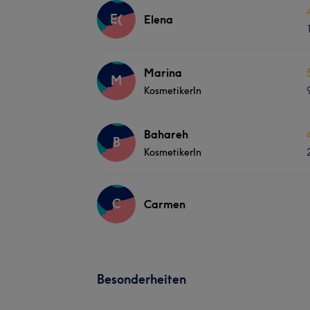
E(
Elena
Marina
M
KosmetikerIn
Bahareh
B
KosmetikerIn
C
Carmen
Besonderheiten