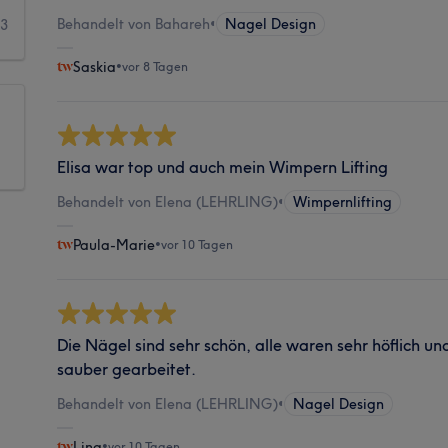
Behandelt von Bahareh
•
Nagel Design
3
Saskia
•
vor 8 Tagen
Elisa war top und auch mein Wimpern Lifting
Behandelt von Elena (LEHRLING)
•
Wimpernlifting
Paula-Marie
•
vor 10 Tagen
Die Nägel sind sehr schön, alle waren sehr höflich u
sauber gearbeitet.
Behandelt von Elena (LEHRLING)
•
Nagel Design
Lina
•
vor 10 Tagen