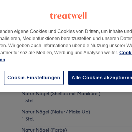
enden eigene Cookies und Cookies von Dritten, um Inhalte un
nalisieren, Medienfunktionen bereitzustellen und unseren Date
 2, 8055 Seiersberg, Austria
ren. Wir geben auch Informationen über die Nutzung unserer W
artner für soziale Medien, Werbung und Analysen weiter.
Cooki
ien
Natur Nägel
Cookie-Einstellungen
Alle Cookies akzeptiere
Details anzeigen
Natur Nägel (Shellac mit Maniküre )
1 Std.
Natur Nägel (Natur / Make Up)
1 Std.
Natur Nägel (Farbe)