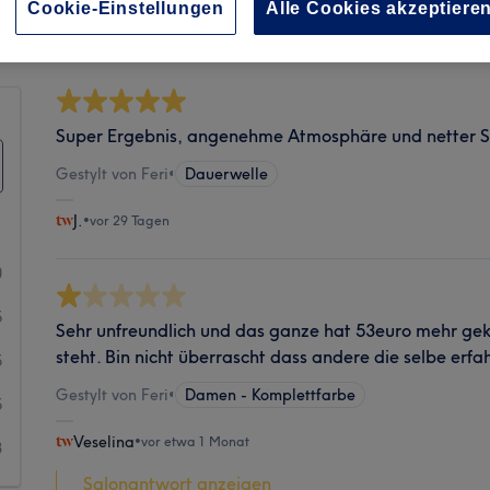
Sauberkeit
Cookie-Einstellungen
Alle Cookies akzeptiere
Super Ergebnis, angenehme Atmosphäre und netter S
Gestylt von Feri
•
Dauerwelle
J.
•
vor 29 Tagen
0
5
Sehr unfreundlich und das ganze hat 53euro mehr geko
steht. Bin nicht überrascht dass andere die selbe er
5
Gestylt von Feri
•
Damen - Komplettfarbe
5
Veselina
•
vor etwa 1 Monat
3
Salonantwort anzeigen