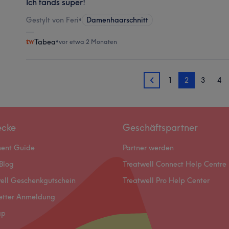
Ich fands super!
Gestylt von Feri
•
Damenhaarschnitt
Tabea
•
vor etwa 2 Monaten
1
2
3
4
1
ecke
Geschäftspartner
ment Guide
Partner werden
Blog
Treatwell Connect Help Centre
ell Geschenkgutschein
Treatwell Pro Help Center
etter Anmeldung
ap