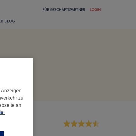
FÜR GESCHÄFTSPARTNER
LOGIN
ER BLOG
d Anzeigen
nverkehr zu
ebseite an
e-
rvice