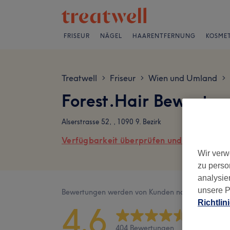
FRISEUR
NÄGEL
HAARENTFERNUNG
KOSMET
Treatwell
Friseur
Wien und Umland
>
>
>
Forest.Hair Bewertu
Alserstrasse 52, , 1090 9. Bezirk
Verfügbarkeit überprüfen und online buch
Wir verw
zu perso
analysie
unsere P
Bewertungen werden von Kunden nach ihrem Besu
Richtlin
4,6
404 Bewertungen