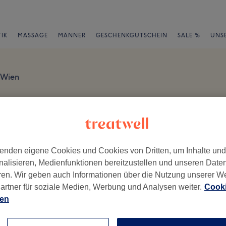
IK
MASSAGE
MÄNNER
GESCHENKGUTSCHEIN
SALE %
UNS
Wien
ngen
en
enden eigene Cookies und Cookies von Dritten, um Inhalte un
nalisieren, Medienfunktionen bereitzustellen und unseren Date
ren. Wir geben auch Informationen über die Nutzung unserer W
artner für soziale Medien, Werbung und Analysen weiter.
Cooki
ch geschrieben.
ien
Ambiente
Se