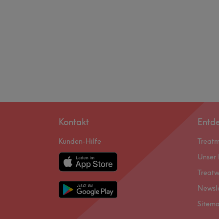
Kontakt
Entd
Kunden-Hilfe
Treat
Unser 
Treatw
Newsl
Sitem