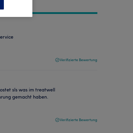
n
ervice
Verifizierte Bewertung
stet sls was im treatwell
fahrung gemacht haben.
Verifizierte Bewertung