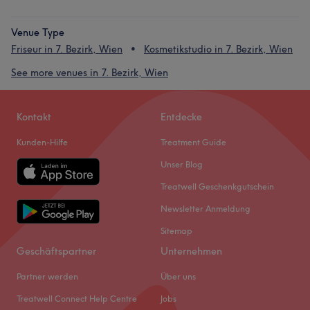
Venue Type
Friseur in 7. Bezirk, Wien
Kosmetikstudio in 7. Bezirk, Wien
See more venues in 7. Bezirk, Wien
Kontakt
Entdecke
Kunden-Hilfe
Treatment Guide
Unser Blog
Treatwell Geschenkgutschein
Newsletter Anmeldung
Sitemap
Geschäftspartner
Unternehmen
Partner werden
Über uns
Treatwell Connect Help Centre
Jobs