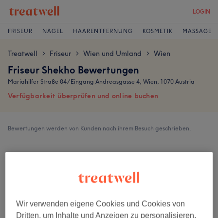
LOGIN
FRISEUR
NÄGEL
HAARENTFERNUNG
KOSMETIK
MASSAGE
Treatwell
Friseur
Wien und Umland
Wien
>
>
>
Friseur Shekho Bewertungen
Mariahilfer Straße 84 / Eingang Andreasgasse 4, Wien, 1070 Austria
Verfügbarkeit überprüfen und online buchen
Bewertungen werden von Kunden nach ihrem Besuch geschrieben.
4,8
132 Bewertungen
Ambiente
Wir verwenden eigene Cookies und Cookies von
Dritten, um Inhalte und Anzeigen zu personalisieren,