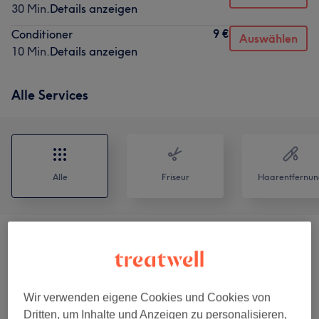
30 Min.
Details anzeigen
9 €
Conditioner
Auswählen
10 Min.
Details anzeigen
Alle Services
Alle
Friseur
Haarentfernun
Herren
(
5
)
ab 30 €
Herren Extras
(
5
)
ab 12 €
Wir verwenden eigene Cookies und Cookies von
Damen - CUT
(
11
)
ab 40 €
Dritten, um Inhalte und Anzeigen zu personalisieren,