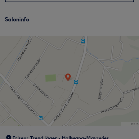
Saloninfo
Friseur Trend Jäger - Hallwang-Mayrwies