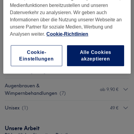
Medienfunktionen bereitzustellen und unseren
Damen - COLORATION
(
26
)
ab 43 €
Datenverkehr zu analysieren. Wir geben auch
Informationen über die Nutzung unserer Webseite an
Kinder - Haarschnitte & Stylings
(
2
)
ab 23 €
unsere Partner für soziale Medien, Werbung und
Analysen weiter.
Cookie-Richtlinien
Haarkuren & Pflege
(
7
)
ab 9 €
Cookie-
Alle Cookies
Komplett Pakete
(
1
)
ab 85,10 €
Einstellungen
akzeptieren
Haarverlängerung
(
3
)
ab 8 €
Augenbrauen &
ab 9,90 €
Wimpernbehandlungen
(
7
)
Unisex
(
1
)
49 €
Unsere Arbeit