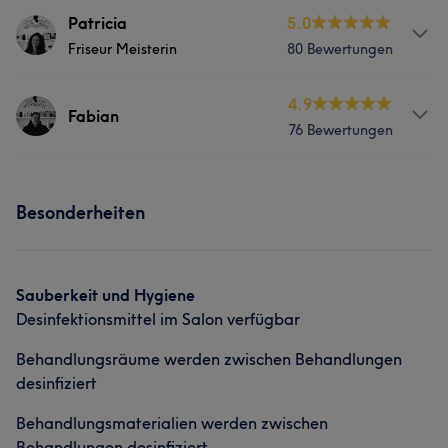
Patricia
5.0
Friseur Meisterin
80 Bewertungen
Info
4.9
Fabian
76 Bewertungen
Meister Feiseurin seit 2017 💇🏻‍♀️💇🏻‍♂️ Inhaberin von
FRISEURSALON „Die Schnitte“ since 2019 ✨
Services
Services
Besonderheiten
Friseur
Gesicht
Friseur
Gesicht
Was unsere Kunden über Fabian sagen
Sauberkeit und Hygiene
Was unsere Kunden über Patricia sagen
Desinfektionsmittel im Salon verfügbar
Sympathisch
7
Talentiert
7
Herzlich
6
Kompetent
8
Professionell
6
Talentiert
6
Behandlungsräume werden zwischen Behandlungen
Freundlich
5
desinfiziert
Behandlungsmaterialien werden zwischen
Behandlungen desinfiziert