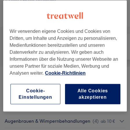
15 Min.
Details anzeigen
Alle Services
Wir verwenden eigene Cookies und Cookies von
Dritten, um Inhalte und Anzeigen zu personalisieren,
Medienfunktionen bereitzustellen und unseren
Alle
Friseur
Gesicht
Datenverkehr zu analysieren. Wir geben auch
Informationen über die Nutzung unserer Webseite an
unsere Partner für soziale Medien, Werbung und
Analysen weiter.
Cookie-Richtlinien
Damen - Haarschnitte & Stylings
(
9
)
ab 10 €
Cookie-
Alle Cookies
Herren - Haarschnitte & Stylings
(
4
)
ab 17 €
Einstellungen
akzeptieren
Damen - Farbe & Coloration
(
14
)
ab 35 €
Augenbrauen & Wimpernbehandlungen
(
4
)
ab 10 €