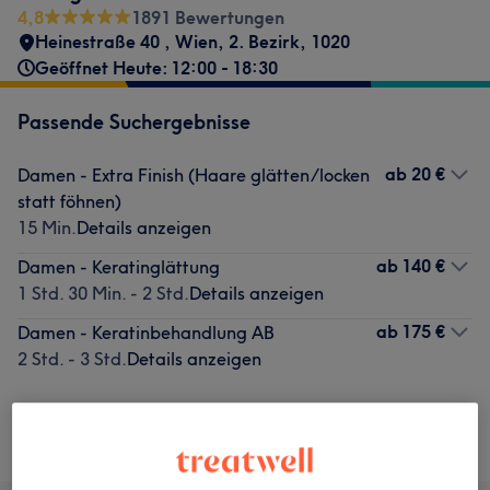
4,8
1891 Bewertungen
Heinestraße 40
,
Wien, 2. Bezirk
,
1020
Geöffnet Heute: 12:00 - 18:30
Passende Suchergebnisse
ab
20 €
Damen - Extra Finish (Haare glätten/locken
statt föhnen)
15 Min.
Details anzeigen
ab
140 €
Damen - Keratinglättung
1 Std. 30 Min. - 2 Std.
Details anzeigen
ab
175 €
Damen - Keratinbehandlung AB
2 Std. - 3 Std.
Details anzeigen
Nicht gefunden wonach du gesucht hast?
Alle Services