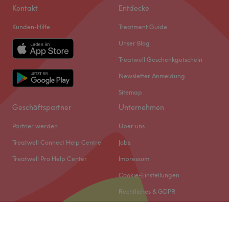
Kontakt
Entdecke
Kunden-Hilfe
Treatment Guide
Unser Blog
Treatwell Geschenkgutschein
Newsletter Anmeldung
Sitemap
Geschäftspartner
Unternehmen
Partner werden
Über uns
Treatwell Connect Help Centre
Jobs
Treatwell Pro Help Center
Impressum
Cookie-Einstellungen
Rechtliches & GDPR
© 2026 Treatwell DACH GmbH