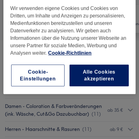
Wir verwenden eigene Cookies und Cookies von
Dritten, um Inhalte und Anzeigen zu personalisieren,
Medienfunktionen bereitzustellen und unseren
Alle
Friseur
Haarentfernun
Datenverkehr zu analysieren. Wir geben auch
Informationen über die Nutzung unserer Webseite an
unsere Partner für soziale Medien, Werbung und
Keratin Behandlung
(
1
)
ab 70 €
Analysen weiter.
Cookie-Richtlinien
Damen - Haarschnitte & Stylings
(
12
)
ab 7 €
Cookie-
Alle Cookies
Einstellungen
akzeptieren
Damen - Haar Extra Pflege Und
ab 17 €
Reparatur
(
3
)
Damen - Coloration & Farbveränderungen
ab 35 €
(ink. Wäsche, Cut&Go Dazubuchbar)
(
11
)
Herren - Haarschnitte & Rasuren
(
11
)
ab 9 €