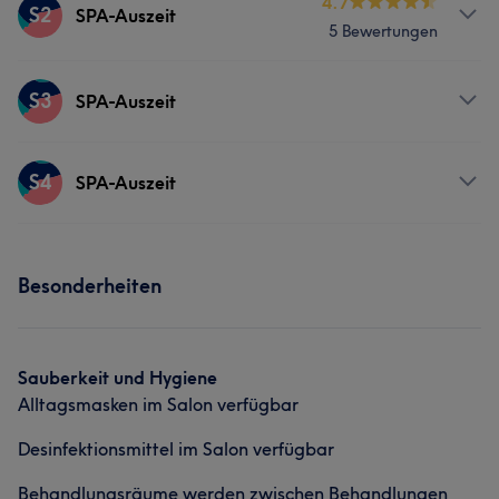
Services
4.7
S2
SPA-Auszeit
5 Bewertungen
Gesicht
Massage
Services
S3
SPA-Auszeit
Gesicht
Massage
Services
S4
SPA-Auszeit
Nägel
Gesicht
Massage
Services
Haarentfernung
Besonderheiten
Gesicht
Massage
Haarentfernung
Sauberkeit und Hygiene
Alltagsmasken im Salon verfügbar
Desinfektionsmittel im Salon verfügbar
Behandlungsräume werden zwischen Behandlungen