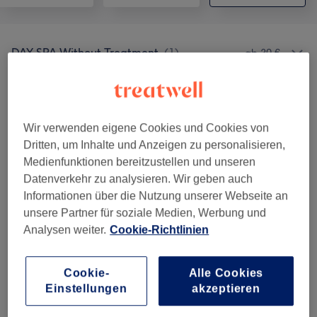
DAY SPA Without Treatment
(
1
)
ab 30 €
SEASONAL OFFERS Incl. DAY SPA 90
ab 155 €
Min
(
1
)
Wir verwenden eigene Cookies und Cookies von
FOR SPECIAL DAYs Incl. DAY SPA 90 Min
(
1
)
230 €
Dritten, um Inhalte und Anzeigen zu personalisieren,
Medienfunktionen bereitzustellen und unseren
BUSINESS Incl. DAY SPA 90 Min
(
3
)
ab 78 €
Datenverkehr zu analysieren. Wir geben auch
Informationen über die Nutzung unserer Webseite an
MASSAGE Incl. DAY SPA 90 Min
(
3
)
ab 117,30 €
unsere Partner für soziale Medien, Werbung und
Analysen weiter.
Cookie-Richtlinien
SPECIAL MASSAGE Incl. DAY SPA 90
ab 131,75 €
Min
(
3
)
Cookie-
Alle Cookies
Einstellungen
akzeptieren
MASSAGE ADD ONs
(
3
)
ab 20 €