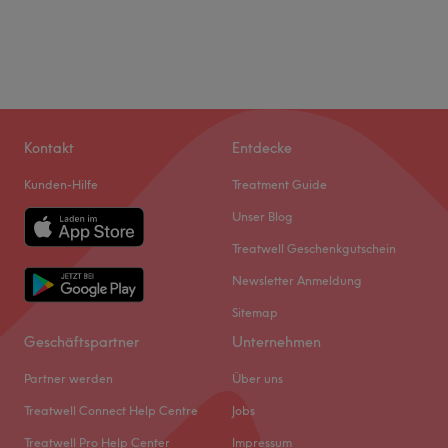
Kontakt
Entdecke
Kunden-Hilfe
Treatment Guide
Unser Blog
Treatwell Geschenkgutschein
Newsletter Anmeldung
Sitemap
Geschäftspartner
Unternehmen
Partner werden
Über uns
Treatwell Connect Help Centre
Jobs
Treatwell Pro Help Center
Impressum