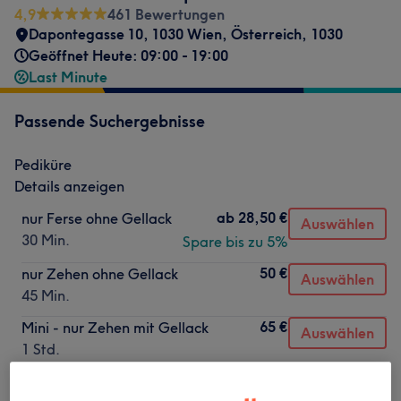
4,9
461 Bewertungen
Dapontegasse 10, 1030 Wien, Österreich
,
1030
Geöffnet Heute: 09:00 - 19:00
Last Minute
Passende Suchergebnisse
Pediküre
Details anzeigen
ab
28,50 €
nur Ferse ohne Gellack
Auswählen
30 Min.
Spare bis zu 5%
50 €
nur Zehen ohne Gellack
Auswählen
45 Min.
65 €
Mini - nur Zehen mit Gellack
Auswählen
1 Std.
65 €
Nude - Zehen und Ferse ohne
Auswählen