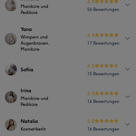
4.9
Maniküre und
56 Bewertungen
Pediküre
Services
Yana
4.9
Wimpern und
Nägel
Augenbrauen,
17 Bewertungen
Maniküre
Portfolio
Services
4.5
Sofiia
15 Bewertungen
Nägel
Friseur
Gesicht
Services
Irina
5.0
Portfolio
Maniküre und
16 Bewertungen
Nägel
Pediküre
Services
Natalia
5.0
Portfolio
KosmetikerIn
16 Bewertungen
Nägel
Friseur
Gesicht