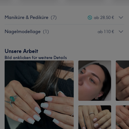
Maniküre & Pediküre
(
7
)
ab 28,50 €
Nagelmodellage
(
1
)
ab 110 €
Unsere Arbeit
Bild anklicken für weitere Details