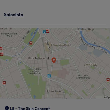
Services
Portfolio
Saloninfo
Körper
Gesicht
Massage
Haarentfernung
L8 - The Skin Concept