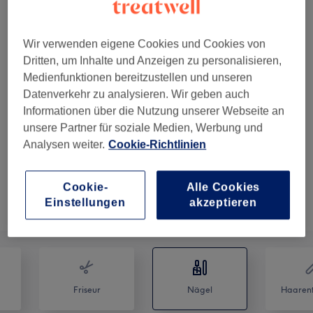
Gellack
1 Std.
70 €
Herren Pediküre
Wir verwenden eigene Cookies und Cookies von
Auswählen
1 Std.
Dritten, um Inhalte und Anzeigen zu personalisieren,
Medienfunktionen bereitzustellen und unseren
80 €
Maxi - Zehen und Ferse mit Gellack
Auswählen
Datenverkehr zu analysieren. Wir geben auch
1 Std. 30 Min.
Informationen über die Nutzung unserer Webseite an
90 €
Maxi French Design
unsere Partner für soziale Medien, Werbung und
Auswählen
2 Std.
Analysen weiter.
Cookie-Richtlinien
Cookie-
Alle Cookies
Nicht gefunden wonach du gesucht hast?
Einstellungen
akzeptieren
Alle Services
Friseur
Nägel
Haarent