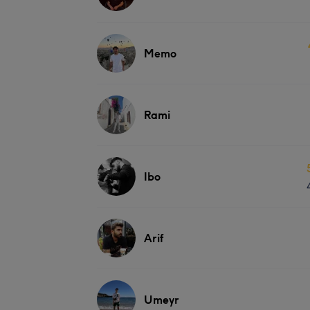
Memo
Rami
Ibo
Arif
Umeyr