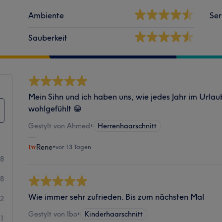
Ambiente
Ser
Sauberkeit
Mein Sihn und ich haben uns, wie jedes Jahr im Urla
wohlgefühlt 😁
Gestylt von Ahmed
•
Herrenhaarschnitt
Rene
•
vor 13 Tagen
78
8
Wie immer sehr zufrieden. Bis zum nächsten Mal
2
Gestylt von Ibo
•
Kinderhaarschnitt
1