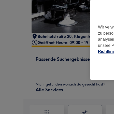
Wir verw
zu perso
Bahnhofstraße 20
,
Klagenfurt Am Wört
analysie
Geöffnet Heute: 09:00 - 19:00
unsere P
Richtlin
Passende Suchergebnisse
Nicht gefunden wonach du gesucht hast?
Alle Services