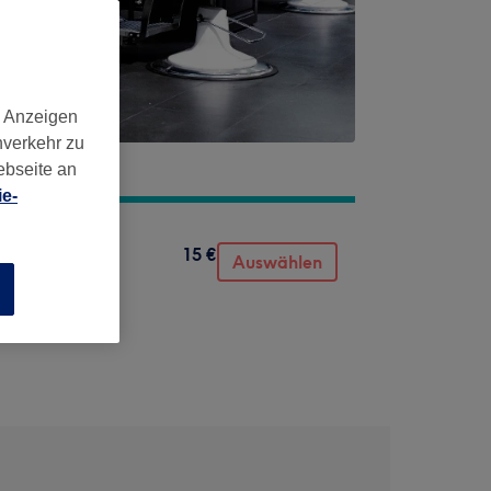
d Anzeigen
nverkehr zu
ebseite an
e-
15 €
Auswählen
n