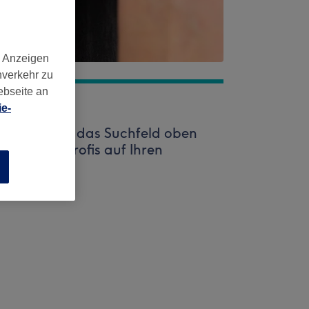
d Anzeigen
nverkehr zu
ebseite an
e-
. Nutzen Sie das Suchfeld oben
stklassige Profis auf Ihren
n