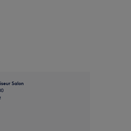
iseur Salon
30
z