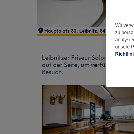
Wir verw
Hauptplatz 30
,
Leibnitz
,
8430
zu perso
analysie
unsere P
Richtlin
Leibnitzer Friseur Salon nimmt 
auf der Seite, um
verfügbare Salo
Besuch.