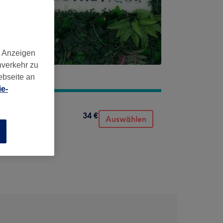
d Anzeigen
nverkehr zu
ebseite an
e-
34 €
Auswählen
n