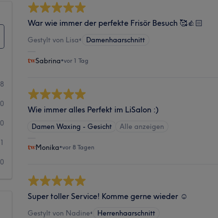
War wie immer der perfekte Frisör Besuch 🥰👍🏻
Gestylt von Lisa
•
Damenhaarschnitt
Sabrina
•
vor 1 Tag
78
0
Wie immer alles Perfekt im LiSalon :)
0
Damen Waxing - Gesicht
Alle anzeigen
1
Monika
•
vor 8 Tagen
0
Super toller Service! Komme gerne wieder ☺️
Gestylt von Nadine
•
Herrenhaarschnitt