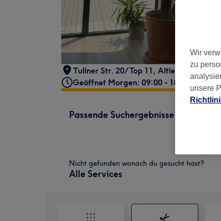
Wir verw
zu perso
Tullner Str. 20/Top 11
,
Altlengbach
,
Aus
analysie
Geöffnet Morgen: 09:00 - 18:00
unsere P
Richtlin
Passende Suchergebnisse
Nicht gefunden wonach du gesucht hast?
Alle Services