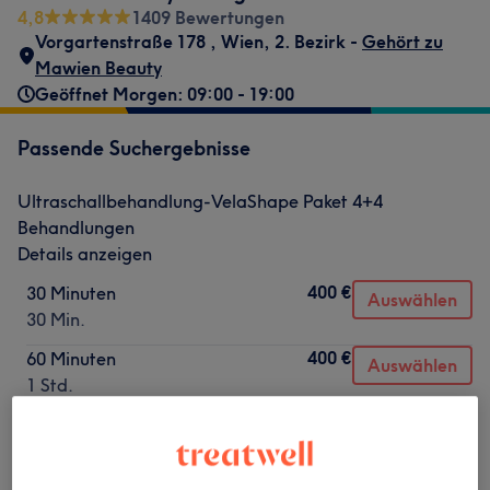
4,8
1409 Bewertungen
Vorgartenstraße 178
,
Wien, 2. Bezirk -
Gehört zu
Mawien Beauty
Geöffnet Morgen: 09:00 - 19:00
Passende Suchergebnisse
Ultraschallbehandlung-VelaShape Paket 4+4
Behandlungen
Details anzeigen
400 €
30 Minuten
Auswählen
30 Min.
400 €
60 Minuten
Auswählen
1 Std.
Nicht gefunden wonach du gesucht hast?
Alle Services