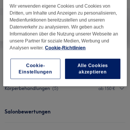
Wir verwenden eigene Cookies und Cookies von
Dritten, um Inhalte und Anzeigen zu personalisieren,
Medienfunktionen bereitzustellen und unseren
Datenverkehr zu analysieren. Wir geben auch
Gesicht
Massage
Körper
Informationen über die Nutzung unserer Webseite an
unsere Partner für soziale Medien, Werbung und
Analysen weiter.
Cookie-Richtlinien
Produkte
(
1
)
ab 9,90 €
Cookie-
Alle Cookies
Einstellungen
akzeptieren
Körper
(
4
)
ab 50 €
Körperbehandlungen
(
5
)
ab 150 €
Salonbewertungen