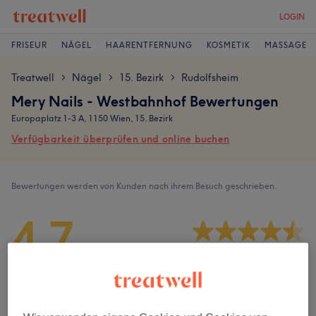
LOGIN
FRISEUR
NÄGEL
HAARENTFERNUNG
KOSMETIK
MASSAGE
Treatwell
Nägel
15. Bezirk
Rudolfsheim
>
>
>
Mery Nails - Westbahnhof Bewertungen
Europaplatz 1-3 A, 1150 Wien, 15. Bezirk
Verfügbarkeit überprüfen und online buchen
Bewertungen werden von Kunden nach ihrem Besuch geschrieben.
4,7
271 Bewertungen
Ambiente