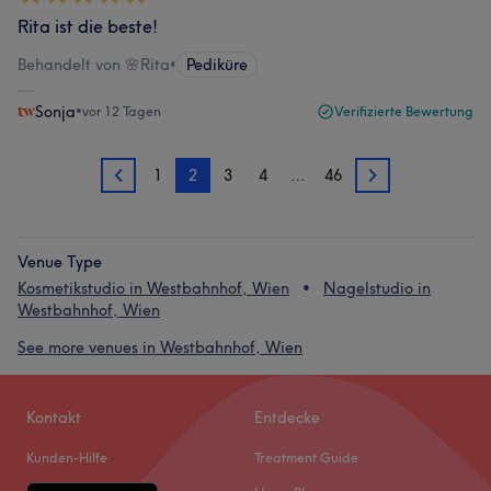
Rita ist die beste!
Behandelt von 🌸Rita
•
Pediküre
Sonja
•
vor 12 Tagen
Verifizierte Bewertung
1
2
3
4
…
46
1
3
Venue Type
Kosmetikstudio in Westbahnhof, Wien
Nagelstudio in
Westbahnhof, Wien
See more venues in Westbahnhof, Wien
Kontakt
Entdecke
Kunden-Hilfe
Treatment Guide