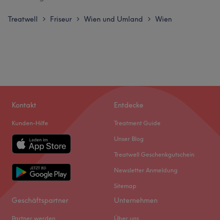
Treatwell
Friseur
Wien und Umland
Wien
>
>
>
Kontakt
Entdecke
Kunden-Hilfe
Treatment Guide
Unser Blog
Treatwell Geschenkgutschein
Newsletter Anmeldung
Sitemap
Geschäftspartner
Unternehmen
Partner werden
Über uns