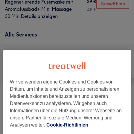
39 €
Regenerierende Fussmaske mit
Auswählen
Aromafussbad+ Mini Massage
48 €
30 Min.
Details anzeigen
Alle Services
Alle
Nägel
Massage
Wir verwenden eigene Cookies und Cookies von
Dritten, um Inhalte und Anzeigen zu personalisieren,
Medienfunktionen bereitzustellen und unseren
Aroma- Fussbehandlungen
(
7
)
ab 19 €
Datenverkehr zu analysieren. Wir geben auch
Informationen über die Nutzung unserer Webseite an
Handmassage +handmaske+peeling
(
1
)
ab 40 €
unsere Partner für soziale Medien, Werbung und
Analysen weiter.
Cookie-Richtlinien
Massagen
(
4
)
ab 20 €