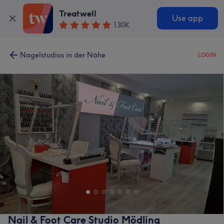
Treatwell
Use app
130K
Nagelstudios in der Nähe
LOGIN
Nail & Foot Care Studio Mödling