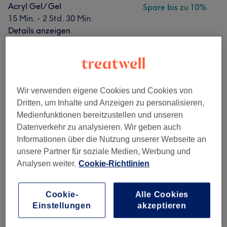
Acryl Gel/ Gel
Spare bis zu 10%
15 Min. - 2 Std. 30 Min.
Details anzeigen
ab
40,50 €
Maniküre mit Gellack / Shellac
40 Min. - 55 Min.
Details anzeigen
Spare bis zu 10%
Wir verwenden eigene Cookies und Cookies von
Alle Services
Dritten, um Inhalte und Anzeigen zu personalisieren,
Medienfunktionen bereitzustellen und unseren
NAGELMODELLAGE
(
4
)
ab 4,50 €
Datenverkehr zu analysieren. Wir geben auch
Informationen über die Nutzung unserer Webseite an
NÄGEL - NAILS
(
14
)
unsere Partner für soziale Medien, Werbung und
ab 4,50 €
Analysen weiter.
Cookie-Richtlinien
KOSMETISCHE FUßPFLEGE
(
1
)
ab 5 €
Cookie-
Alle Cookies
PEDIKÜRE & MANIKÜRE
(
8
)
ab 10 €
Einstellungen
akzeptieren