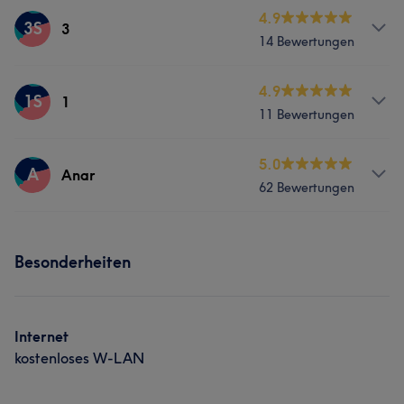
Services
4.9
3S
3
14 Bewertungen
Nägel
Services
4.9
1S
1
11 Bewertungen
Nägel
Services
5.0
A
Anar
62 Bewertungen
Nägel
Services
Portfolio
Besonderheiten
Nägel
Portfolio
Internet
kostenloses W-LAN