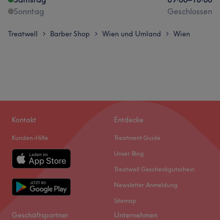
Sonntag
Geschlossen
Treatwell
Barber Shop
Wien und Umland
Wien
>
>
>
Kontakt
Entdecke
Kunden-Hilfe
Treatment Guide
Unser Blog
Treatwell Geschenkgutschein
Newsletter Anmeldung
Sitemap
Geschäftspartner
Unternehmen