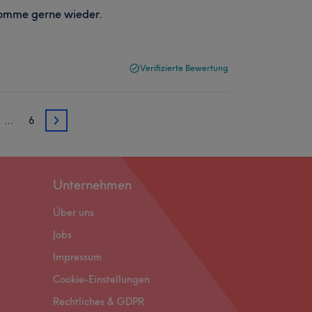
omme gerne wieder.
Verifizierte Bewertung
…
6
3
Unternehmen
Über uns
Jobs
Impressum
Cookie-Einstellungen
Rechtliches & GDPR