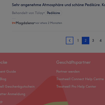
Sehr angenehme Atmosphäre und schöne Pediküre. K
Behandelt von Tülay
•
Pediküre
Magdalena
•
vor etwa 2 Monaten
1
2
3
4
1
ecke
Geschäftspartner
ment Guide
Partner werden
Blog
Treatwell Connect Help Centre
ell Geschenkgutschein
Treatwell Pro Help Center
etter Anmeldung
ap