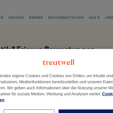
IK
MASSAGE
MÄNNER
GESCHENKGUTSCHEIN
SALE %
UNS
etik&Friseur Bewertungen
en
enden eigene Cookies und Cookies von Dritten, um Inhalte un
nalisieren, Medienfunktionen bereitzustellen und unseren Date
ren. Wir geben auch Informationen über die Nutzung unserer W
artner für soziale Medien, Werbung und Analysen weiter.
Cooki
ch geschrieben.
ien
Ambiente
Se