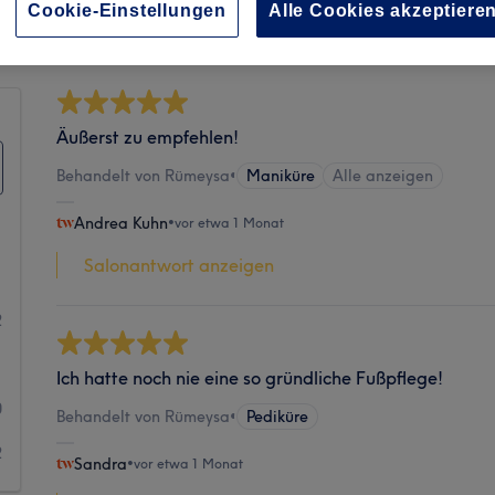
Sauberkeit
Cookie-Einstellungen
Alle Cookies akzeptiere
Äußerst zu empfehlen!
Behandelt von Rümeysa
•
Maniküre
Alle anzeigen
Andrea Kuhn
•
vor etwa 1 Monat
Salonantwort anzeigen
1
2
1
Ich hatte noch nie eine so gründliche Fußpflege!
0
Behandelt von Rümeysa
•
Pediküre
2
Sandra
•
vor etwa 1 Monat