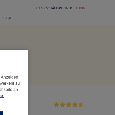
FÜR GESCHÄFTSPARTNER
LOGIN
ER BLOG
d Anzeigen
nverkehr zu
ebseite an
e-
rvice