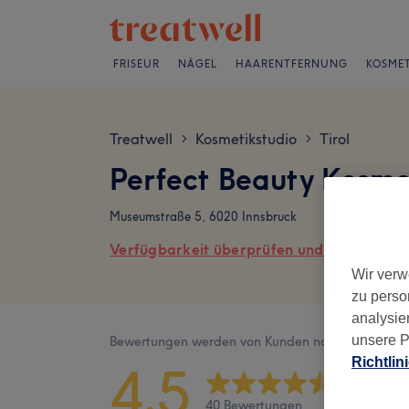
FRISEUR
NÄGEL
HAARENTFERNUNG
KOSMET
Treatwell
Kosmetikstudio
Tirol
>
>
Perfect Beauty Kosm
Museumstraße 5, 6020 Innsbruck
Verfügbarkeit überprüfen und online buch
Wir verw
zu perso
analysie
unsere P
Bewertungen werden von Kunden nach ihrem Besu
Richtlin
4,5
40 Bewertungen