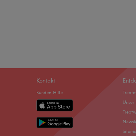
Kontakt
Entd
Kunden-Hilfe
Treat
Unser 
Treatw
Newsl
Sitem