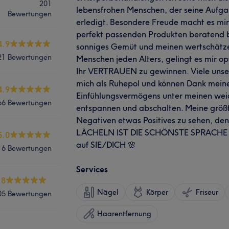
201
lebensfrohen Menschen, der seine Aufga
Bewertungen
erledigt. Besondere Freude macht es mir,
perfekt passenden Produkten beratend b
4.9
sonniges Gemüt und meinen wertschät
21 Bewertungen
Menschen jeden Alters, gelingt es mir o
Ihr VERTRAUEN zu gewinnen. Viele uns
mich als Ruhepol und können Dank mein
4.9
Einfühlungsvermögens unter meinen we
66 Bewertungen
entspannen und abschalten. Meine größte
Negativen etwas Positives zu sehen, den
LÄCHELN IST DIE SCHÖNSTE SPRACHE DE
5.0
auf SIE/DICH 🌸
16 Bewertungen
Services
.8
Nägel
Körper
Friseur
05 Bewertungen
Haarentfernung