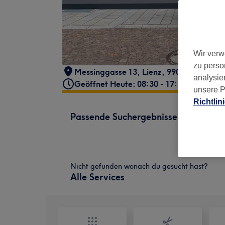
Wir verw
zu perso
Messinggasse 13
,
Lienz
,
9900
analysie
Geöffnet Heute: 08:30 - 17:30
unsere P
Richtlin
Passende Suchergebnisse
Nicht gefunden wonach du gesucht hast?
Alle Services