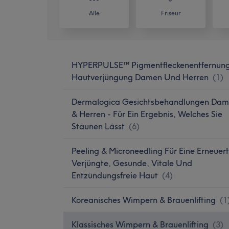
Alle
Friseur
HYPERPULSE™ Pigmentfleckenentfernun
Hautverjüngung Damen Und Herren
(
1
)
Dermalogica Gesichtsbehandlungen Da
& Herren - Für Ein Ergebnis, Welches Sie
Staunen Lässt
(
6
)
Peeling & Microneedling Für Eine Erneuert
Verjüngte, Gesunde, Vitale Und
Entzündungsfreie Haut
(
4
)
Koreanisches Wimpern & Brauenlifting
(
1
Klassisches Wimpern & Brauenlifting
(
3
)