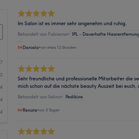
Im Salon ist es immer sehr angenehm und ruhig.
Behandelt von Fabienne
•
IPL - Dauerhafte Haarentfernun
Daniela
•
vor etwa 12 Stunden
67
02
Sehr freundliche und professionelle Mitarbeiter die s
mich schon auf die nächste beauty Auszeit bei euch, 
14
Behandelt von Selina
•
Pediküre
4
Renate
•
vor 3 Tagen
4