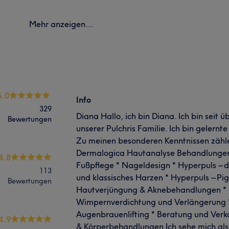
Mehr anzeigen...
5.0
Info
329
Diana Hallo, ich bin Diana. Ich bin seit ü
Bewertungen
unserer Pulchris Familie. Ich bin gelernt
Zu meinen besonderen Kenntnissen zähle
Dermalogica Hautanalyse Behandlungen
4.8
Fußpflege * Nageldesign * Hyperpuls – 
113
und klassisches Harzen * Hyperpuls – Pi
Bewertungen
Hautverjüngung & Aknebehandlungen *
Wimpernverdichtung und Verlängerung
Augenbrauenlifting * Beratung und Verka
4.9
& Körperbehandlungen Ich sehe mich als 