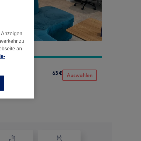
d Anzeigen
nverkehr zu
ebseite an
e-
63 €
upfen
Auswählen
n