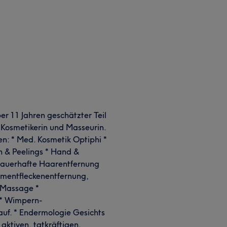
ber 11 Jahren geschätzter Teil
e Kosmetikerin und Masseurin.
n: * Med. Kosmetik Optiphi *
 & Peelings * Hand &
dauerhafte Haarentfernung
gmentfleckenentfernung,
 Massage *
 * Wimpern-
uf. * Endermologie Gesichts
aktiven, tatkräftigen,