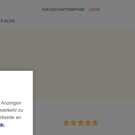
FÜR GESCHÄFTSPARTNER
LOGIN
ER BLOG
d Anzeigen
nverkehr zu
ebseite an
rvice
e-