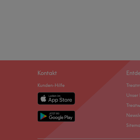
Kontakt
Entd
Kunden-Hilfe
Treat
Unser 
Treatw
Newsl
Sitem