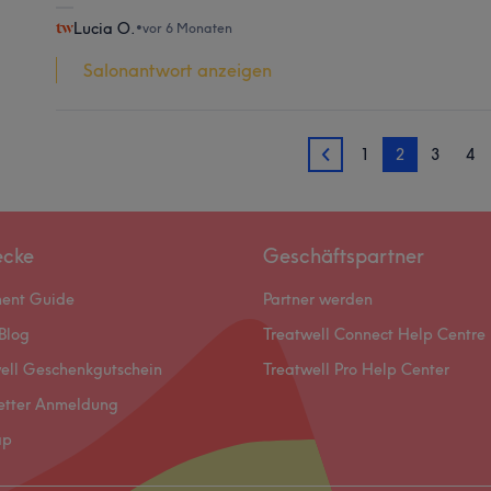
Lucia O.
•
vor 6 Monaten
Salonantwort anzeigen
1
2
3
4
1
ecke
Geschäftspartner
ment Guide
Partner werden
Blog
Treatwell Connect Help Centre
ell Geschenkgutschein
Treatwell Pro Help Center
etter Anmeldung
ap