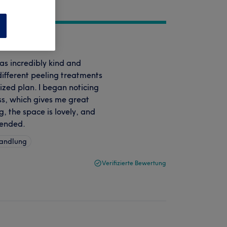
n
as incredibly kind and
different peeling treatments
ized plan. I began noticing
s, which gives me great
g, the space is lovely, and
mended.
handlung
Verifizierte Bewertung