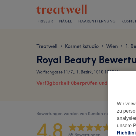
FRISEUR
NÄGEL
HAARENTFERNUNG
KOSMET
Treatwell
Kosmetikstudio
Wien
1. Be
>
>
>
Royal Beauty Bewert
Walfischgasse 11/7,, 1. Bezirk, 1010 1010 Wien
Verfügbarkeit überprüfen und online buch
Wir verw
zu perso
Bewertungen werden von Kunden nach ihrem Besu
analysie
4,8
unsere P
Richtlin
55 Bewertungen