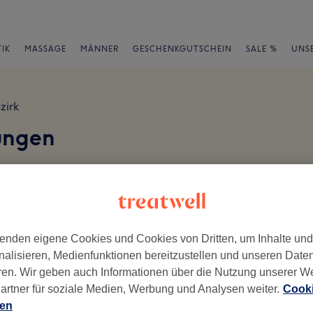
IK
MASSAGE
MÄNNER
GESCHENKGUTSCHEIN
SALE %
UNS
zirk
ungen
en
enden eigene Cookies und Cookies von Dritten, um Inhalte un
nalisieren, Medienfunktionen bereitzustellen und unseren Date
ch geschrieben.
ren. Wir geben auch Informationen über die Nutzung unserer W
Ambiente
Se
artner für soziale Medien, Werbung und Analysen weiter.
Cooki
ien