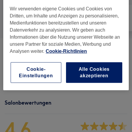
Wir verwenden eigene Cookies und Cookies von
Dritten, um Inhalte und Anzeigen zu personalisieren,
Alle
Friseur
Gesicht
Medienfunktionen bereitzustellen und unseren
Datenverkehr zu analysieren. Wir geben auch
Informationen über die Nutzung unserer Webseite an
unsere Partner für soziale Medien, Werbung und
Herren - Haarschnitte & Stylings
(
9
)
ab 7 €
Analysen weiter.
Cookie-Richtlinien
Herren - Farbe & Grauhaarkaschierung
(
1
)
ab 30 €
Cookie-
Alle Cookies
Einstellungen
akzeptieren
Kinder - Haarschnitte & Stylings
(
1
)
13 €
Salonbewertungen
4,6