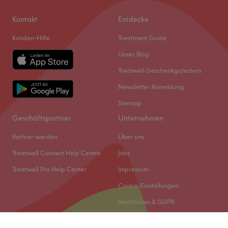
Kontakt
Entdecke
Kunden-Hilfe
Treatment Guide
Unser Blog
Treatwell Geschenkgutschein
Newsletter Anmeldung
Sitemap
Geschäftspartner
Unternehmen
Partner werden
Über uns
Treatwell Connect Help Centre
Jobs
Treatwell Pro Help Center
Impressum
Cookie-Einstellungen
Rechtliches & GDPR