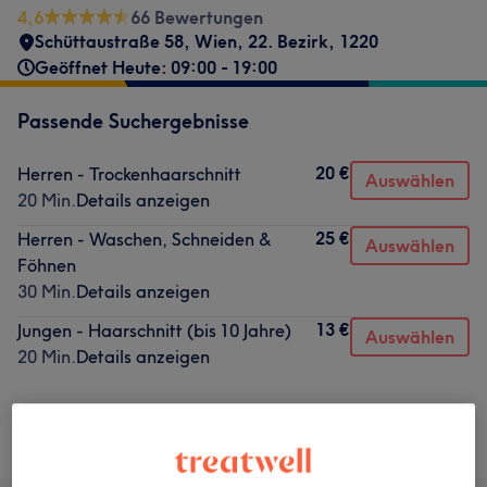
4,6
66 Bewertungen
Schüttaustraße 58
,
Wien, 22. Bezirk
,
1220
Geöffnet Heute: 09:00 - 19:00
Passende Suchergebnisse
20 €
Herren - Trockenhaarschnitt
Auswählen
20 Min.
Details anzeigen
25 €
Herren - Waschen, Schneiden &
Auswählen
Föhnen
30 Min.
Details anzeigen
13 €
Jungen - Haarschnitt (bis 10 Jahre)
Auswählen
20 Min.
Details anzeigen
Nicht gefunden wonach du gesucht hast?
Alle Services