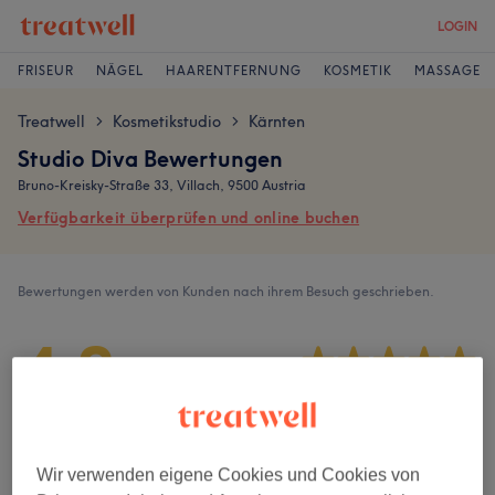
LOGIN
FRISEUR
NÄGEL
HAARENTFERNUNG
KOSMETIK
MASSAGE
Treatwell
Kosmetikstudio
Kärnten
>
>
Studio Diva Bewertungen
Bruno-Kreisky-Straße 33, Villach, 9500 Austria
Verfügbarkeit überprüfen und online buchen
Bewertungen werden von Kunden nach ihrem Besuch geschrieben.
4,8
49 Bewertungen
Ambiente
Wir verwenden eigene Cookies und Cookies von