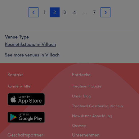
1
2
3
4
…
7
1
3
Venue Type
Kosmetikstudio in Villach
See more venues in Villach
Kontakt
Entdecke
Kunden-Hilfe
Treatment Guide
Unser Blog
Treatwell Geschenkgutschein
Newsletter Anmeldung
Sitemap
Geschäftspartner
Unternehmen