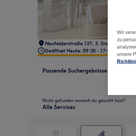
Wir verw
zu perso
Neufelderstraße 137
,
3. Stock
,
Pichling,
analysie
Geöffnet Heute: 09:30 - 17:00
unsere P
Richtlin
Passende Suchergebnisse
Nicht gefunden wonach du gesucht hast?
Alle Services