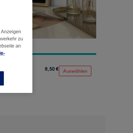
d Anzeigen
nverkehr zu
ebseite an
e-
8,50 €
Auswählen
n