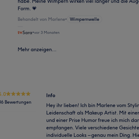
habe. Meine Wimpern wirken viel länger und die Aug
Form. 💗
Behandelt von Marlene
•
Wimpernwelle
Sara
•
vor 3 Monaten
Mehr anzeigen...
5.0
Info
36 Bewertungen
Hey ihr lieben! Ich bin Marlene vom Styl
Leidenschaft als Makeup Artist. Mit ein
und einer Prise Humor freue ich mich dar
empfangen. Viele verschiedene Gesicht
individuelle Looks – genau mein Ding. Hi