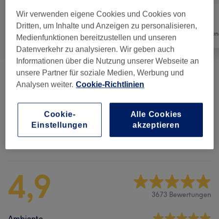
Wir verwenden eigene Cookies und Cookies von
Dritten, um Inhalte und Anzeigen zu personalisieren,
Alle
Nägel
Haarentfernun
Medienfunktionen bereitzustellen und unseren
Datenverkehr zu analysieren. Wir geben auch
Informationen über die Nutzung unserer Webseite an
unsere Partner für soziale Medien, Werbung und
Maniküre & Pediküre
(
8
)
ab 5 €
Analysen weiter.
Cookie-Richtlinien
Nagelmodellage
(
6
)
ab 6 €
Cookie-
Alle Cookies
Einstellungen
akzeptieren
Salonbewertungen
4,9
3673 Bewertungen
Ambiente