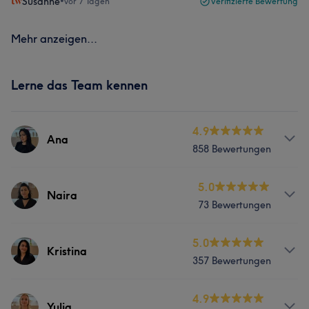
Susanne
•
vor 7 Tagen
Verifizierte Bewertung
Mehr anzeigen...
Lerne das Team kennen
4.9
Ana
858 Bewertungen
Services
5.0
Naira
73 Bewertungen
Nägel
Körper
Gesicht
Services
5.0
Haarentfernung
Kristina
357 Bewertungen
Nägel
Körper
Gesicht
Massage
Was unsere Kunden über Ana sagen
Services
4.9
Haarentfernung
Yulia