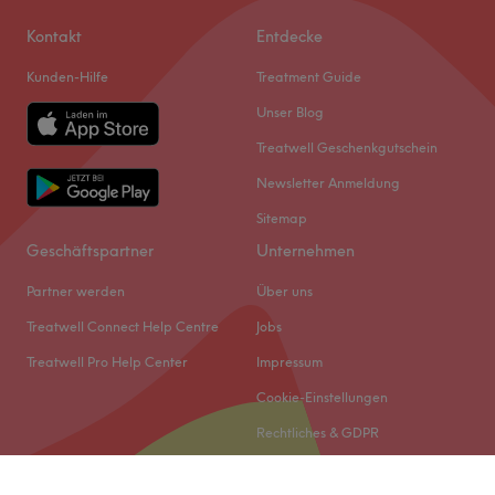
Kontakt
Entdecke
Kunden-Hilfe
Treatment Guide
Unser Blog
Treatwell Geschenkgutschein
Newsletter Anmeldung
Sitemap
Geschäftspartner
Unternehmen
Partner werden
Über uns
Treatwell Connect Help Centre
Jobs
Treatwell Pro Help Center
Impressum
Cookie-Einstellungen
Rechtliches & GDPR