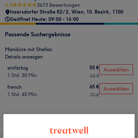
4,9
3673 Bewertungen
Inzersdorfer Straße 82/2
,
Wien, 10. Bezirk
,
1100
Geöffnet Heute: 09:00 - 16:00
Passende Suchergebnisse
Maniküre mit Shellac
Details anzeigen
55 €
einfärbig
Auswählen
1 Std. 30 Min.
60 €
65 €
french
Auswählen
1 Std. 45 Min.
70 €
Nicht gefunden wonach du gesucht hast?
Alle Services