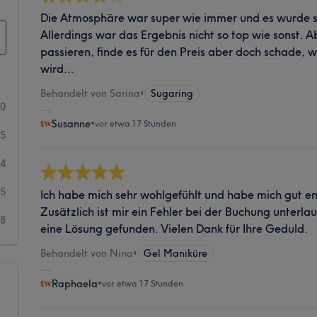
Die Atmosphäre war super wie immer und es wurde s
Allerdings war das Ergebnis nicht so top wie sonst. 
passieren, finde es für den Preis aber doch schade,
wird...
Behandelt von Sarina
•
Sugaring
30
Susanne
•
vor etwa 17 Stunden
15
24
45
Ich habe mich sehr wohlgefühlt und habe mich gut e
Zusätzlich ist mir ein Fehler bei der Buchung unter
28
eine Lösung gefunden. Vielen Dank für Ihre Geduld.
Behandelt von Nina
•
Gel Maniküre
Raphaela
•
vor etwa 17 Stunden