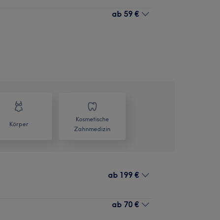
ab
59 €
Kosmetische
Körper
Zahnmedizin
ab
199 €
ab
70 €