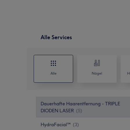
Alle Services
Alle
Nägel
H
Dauerhafte Haarentfernung - TRIPLE
DIODEN LASER
(
5
)
HydraFacial™
(
3
)