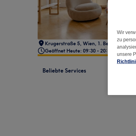
Wir verw
zu perso
Krugerstraße 5
,
Wien, 1. Bezirk
,
1010
analysie
Geöffnet Heute: 09:30 - 20:00
unsere P
Richtlin
Beliebte Services