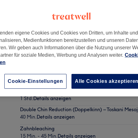
enden eigene Cookies und Cookies von Dritten, um Inhalte un
nalisieren, Medienfunktionen bereitzustellen und unseren Date
ren. Wir geben auch Informationen über die Nutzung unserer W
artner für soziale Medien, Werbung und Analysen weiter.
Cooki
ien
Glass Skin Facial – Dermaplaning Deluxe
1 Std.
Details anzeigen
Cookie-Einstellungen
Alle Cookies akzeptiere
MesoJet Belly Sculpt (Bauch)
1 Std.
Details anzeigen
Double Chin Reduction (Doppelkinn) – Toskani Mesoj
40 Min.
Details anzeigen
Zahnbleaching
15 Min. - 45 Min.
Details anzeigen