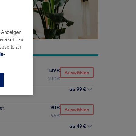
d Anzeigen
nverkehr zu
ebseite an
e-
149 €
Auswählen
210 €
n
ab
99 €
90 €
et
Auswählen
95 €
ab
49 €