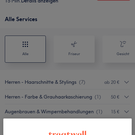
15 Min.
Details anzeigen
Alle Services
Alle
Friseur
Gesicht
Herren - Haarschnitte & Stylings
(
7
)
ab 20 €
Herren - Farbe & Grauhaarkaschierung
(
1
)
50 €
Augenbrauen & Wimpernbehandlungen
(
1
)
15 €
Gesichtsbehandlungen
(
3
)
ab 10 €