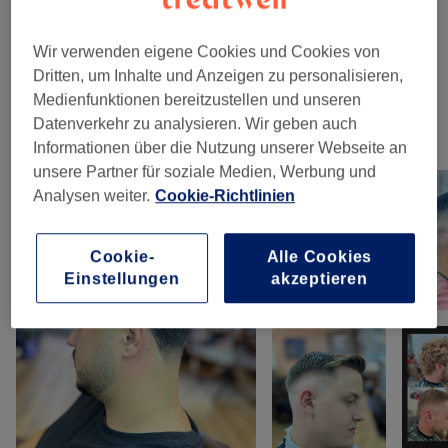
Massagen
(
1
)
10 €
Wir verwenden eigene Cookies und Cookies von
Kinder - Haarschnitte & Stylings
(
1
)
18 €
Dritten, um Inhalte und Anzeigen zu personalisieren,
Medienfunktionen bereitzustellen und unseren
Datenverkehr zu analysieren. Wir geben auch
Unsere Arbeit
Informationen über die Nutzung unserer Webseite an
Bild anklicken für weitere Details
unsere Partner für soziale Medien, Werbung und
Analysen weiter.
Cookie-Richtlinien
Cookie-
Alle Cookies
Einstellungen
akzeptieren