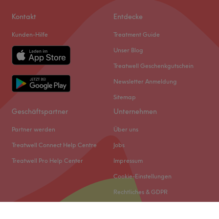
Kontakt
Entdecke
Kunden-Hilfe
Treatment Guide
Unser Blog
Treatwell Geschenkgutschein
Newsletter Anmeldung
Sitemap
Geschäftspartner
Unternehmen
Partner werden
Über uns
Treatwell Connect Help Centre
Jobs
Treatwell Pro Help Center
Impressum
Cookie-Einstellungen
Rechtliches & GDPR