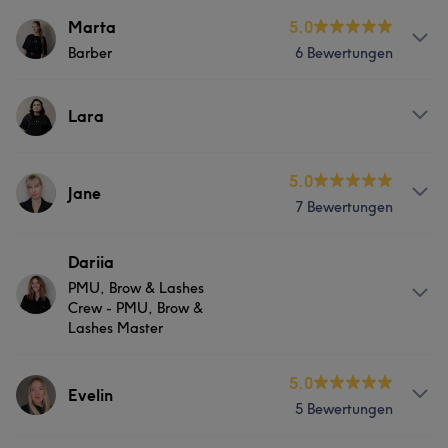
Services
Marta
5.0
Barber
6 Bewertungen
Friseur
Gesicht
Haarentfernung
Services
Lara
Friseur
Gesicht
Haarentfernung
Services
5.0
Jane
7 Bewertungen
Friseur
Services
Dariia
PMU, Brow & Lashes
Friseur
Crew - PMU, Brow &
Lashes Master
Services
5.0
Evelin
5 Bewertungen
Gesicht