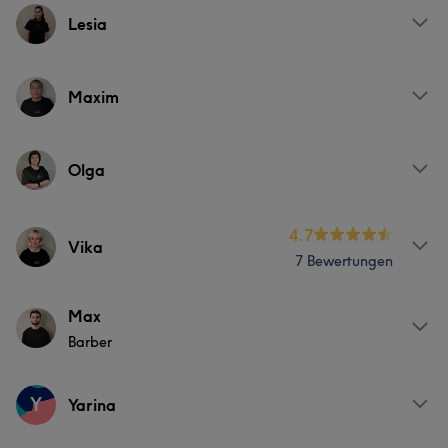
Services
Lesia
Friseur
Gesicht
Haarentfernung
Services
Maxim
Gesicht
Haarentfernung
Services
Olga
Friseur
Massage
Services
4.7
Vika
7 Bewertungen
Nägel
Friseur
Services
Max
Barber
Nägel
Friseur
Services
Y
Yarina
Friseur
Gesicht
Haarentfernung