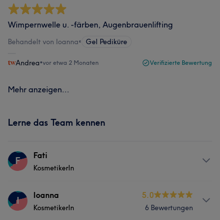
Wimpernwelle u. -färben, Augenbrauenlifting
Behandelt von Ioanna
•
Gel Pediküre
Andrea
•
vor etwa 2 Monaten
Verifizierte Bewertung
Mehr anzeigen...
Lerne das Team kennen
Fati
F
KosmetikerIn
Services
Ioanna
5.0
I
KosmetikerIn
6 Bewertungen
Nägel
Körper