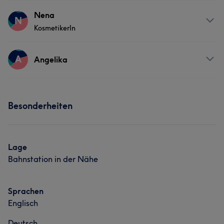
Services
Nena
N
KosmetikerIn
Nägel
Körper
Friseur
Fitness
Services
A
Gesicht
Massage
Haarentfernung
Angelika
Nägel
Körper
Gesicht
Massage
Services
Besonderheiten
Nägel
Gesicht
Lage
Bahnstation in der Nähe
Sprachen
Englisch
Deutsch