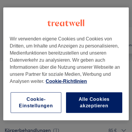
Alle Services
Wir verwenden eigene Cookies und Cookies von
Alle
Nägel
Haarentfernun
Dritten, um Inhalte und Anzeigen zu personalisieren,
Medienfunktionen bereitzustellen und unseren
Datenverkehr zu analysieren. Wir geben auch
Informationen über die Nutzung unserer Webseite an
Beratung
(
1
)
1 €
unsere Partner für soziale Medien, Werbung und
Analysen weiter.
Cookie-Richtlinien
Augenbrauen & Wimpern Färben
(
3
)
ab 19 €
Cookie-
Alle Cookies
Augenbrauen Formen & Design
(
3
)
ab 17 €
Einstellungen
akzeptieren
Pediküre
(
8
)
ab 25 €
Körperbehandlungen
(
1
)
85 €