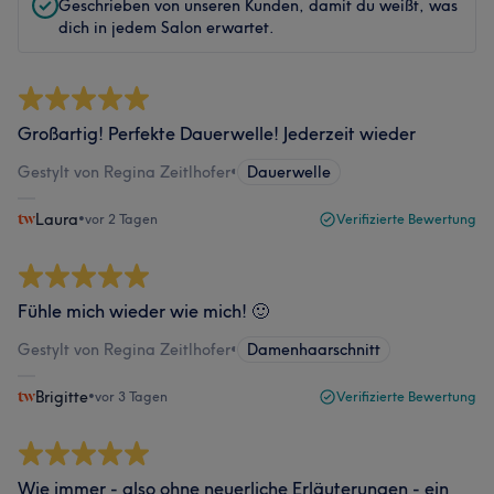
Geschrieben von unseren Kunden, damit du weißt, was
dich in jedem Salon erwartet.
Großartig! Perfekte Dauerwelle! Jederzeit wieder
Gestylt von Regina Zeitlhofer
•
Dauerwelle
Laura
•
vor 2 Tagen
Verifizierte Bewertung
Fühle mich wieder wie mich! 🙂
Gestylt von Regina Zeitlhofer
•
Damenhaarschnitt
Brigitte
•
vor 3 Tagen
Verifizierte Bewertung
Wie immer - also ohne neuerliche Erläuterungen - ein