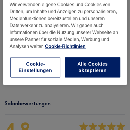
Alle Services
Wir verwenden eigene Cookies und Cookies von
Dritten, um Inhalte und Anzeigen zu personalisieren,
Medienfunktionen bereitzustellen und unseren
Damen - Pflege & Reparatur
(
4
)
ab 55 €
Datenverkehr zu analysieren. Wir geben auch
Informationen über die Nutzung unserer Webseite an
Damen - Schnitt & Styling
(
3
)
ab 25,60 €
unsere Partner für soziale Medien, Werbung und
Analysen weiter.
Cookie-Richtlinien
Damen - Farbe & Glanz
(
7
)
ab 73,60 €
Cookie-
Alle Cookies
Damen - Welle & Locke
(
2
)
ab 103,20 €
Einstellungen
akzeptieren
Herren - Schnitt & Styling
(
1
)
ab 38 €
Salonbewertungen
4,8