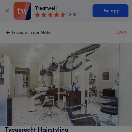
Treatwell
Use app
130K
Friseure in der Nähe
LOGIN
Typgerecht Hairstyling