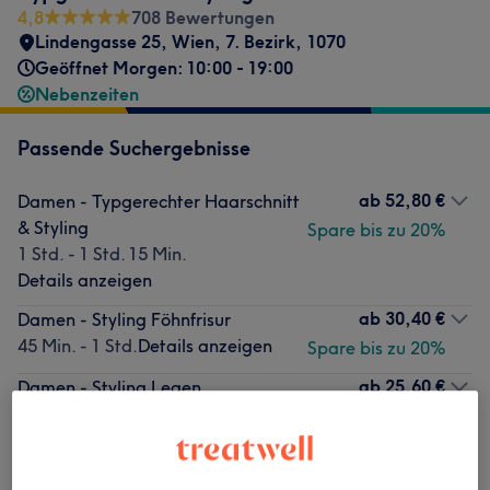
4,8
708 Bewertungen
Lindengasse 25
,
Wien, 7. Bezirk
,
1070
Geöffnet Morgen: 10:00 - 19:00
Nebenzeiten
Passende Suchergebnisse
ab
52,80 €
Damen - Typgerechter Haarschnitt
& Styling
Spare bis zu 20%
1 Std. - 1 Std. 15 Min.
Details anzeigen
ab
30,40 €
Damen - Styling Föhnfrisur
45 Min. - 1 Std.
Details anzeigen
Spare bis zu 20%
ab
25,60 €
Damen - Styling Legen
45 Min. - 1 Std.
Details anzeigen
Spare bis zu 20%
Nicht gefunden wonach du gesucht hast?