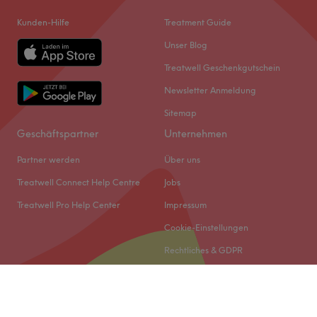
Kunden-Hilfe
Treatment Guide
Unser Blog
Treatwell Geschenkgutschein
Newsletter Anmeldung
Sitemap
Geschäftspartner
Unternehmen
Partner werden
Über uns
Treatwell Connect Help Centre
Jobs
Treatwell Pro Help Center
Impressum
Cookie-Einstellungen
Rechtliches & GDPR
© 2026 Treatwell DACH GmbH