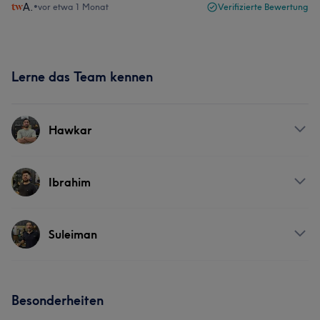
A.
•
vor etwa 1 Monat
Verifizierte Bewertung
Lerne das Team kennen
Hawkar
Services
Ibrahim
Friseur
Gesicht
Haarentfernung
Services
Suleiman
Friseur
Gesicht
Haarentfernung
Services
Besonderheiten
Portfolio
Friseur
Gesicht
Haarentfernung