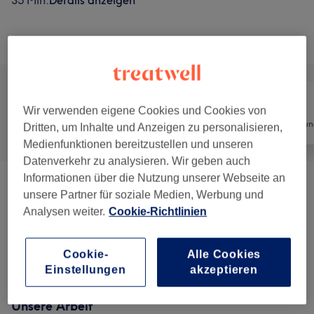
35 Min.
Details anzeigen
Alle Services
Wir verwenden eigene Cookies und Cookies von
Alle
Friseur
Haarentfernun
Dritten, um Inhalte und Anzeigen zu personalisieren,
Medienfunktionen bereitzustellen und unseren
Datenverkehr zu analysieren. Wir geben auch
Informationen über die Nutzung unserer Webseite an
Herren - Haarschnitte & Stylings
(
10
)
ab 10 €
unsere Partner für soziale Medien, Werbung und
Analysen weiter.
Cookie-Richtlinien
Kinderhaarschnitt
(
1
)
15 €
Cookie-
Alle Cookies
Face
(
5
)
ab 5 €
Einstellungen
akzeptieren
Unsere Arbeit