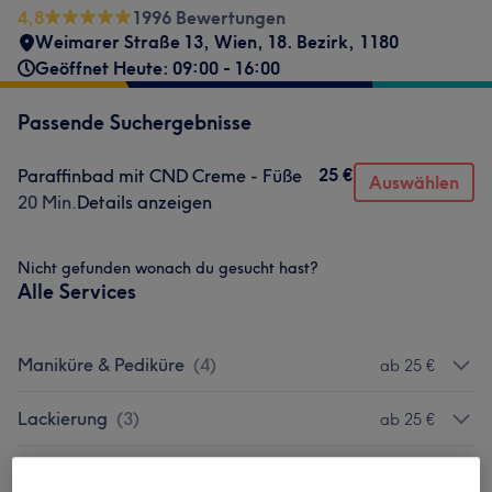
4,8
1996 Bewertungen
Weimarer Straße 13
,
Wien, 18. Bezirk
,
1180
Geöffnet Heute: 09:00 - 16:00
Passende Suchergebnisse
25 €
Paraffinbad mit CND Creme - Füße
Auswählen
20 Min.
Details anzeigen
Nicht gefunden wonach du gesucht hast?
Alle Services
Maniküre & Pediküre
(
4
)
ab 25 €
Lackierung
(
3
)
ab 25 €
Nagelmodellage
(
5
)
ab 35 €