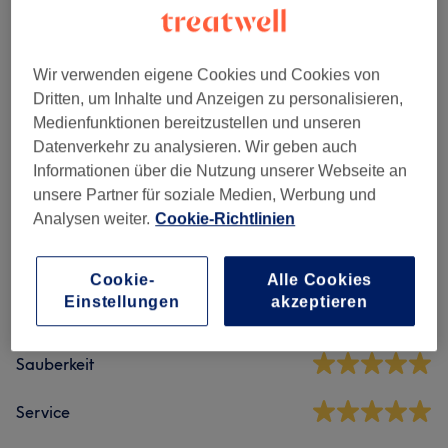
Nagel Design
(
6
)
ab 0,50 €
Wir verwenden eigene Cookies und Cookies von
Weitere Services
(
1
)
ab 18 €
Dritten, um Inhalte und Anzeigen zu personalisieren,
Medienfunktionen bereitzustellen und unseren
Datenverkehr zu analysieren. Wir geben auch
Salonbewertungen
Informationen über die Nutzung unserer Webseite an
unsere Partner für soziale Medien, Werbung und
Analysen weiter.
Cookie-Richtlinien
4,8
1996 Bewertungen
Cookie-
Alle Cookies
Einstellungen
akzeptieren
Ambiente
Sauberkeit
Service