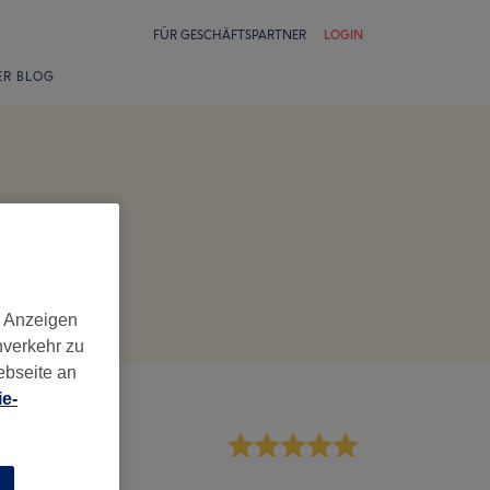
FÜR GESCHÄFTSPARTNER
LOGIN
ER BLOG
d Anzeigen
nverkehr zu
ebseite an
e-
rvice