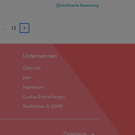
Verifizierte Bewertung
…
12
3
Unternehmen
Über uns
Jobs
Impressum
Cookie-Einstellungen
Rechtliches & GDPR
Österreich