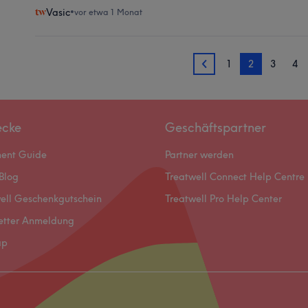
Vasic
•
vor etwa 1 Monat
1
2
3
4
1
ecke
Geschäftspartner
ment Guide
Partner werden
Blog
Treatwell Connect Help Centre
ell Geschenkgutschein
Treatwell Pro Help Center
etter Anmeldung
ap