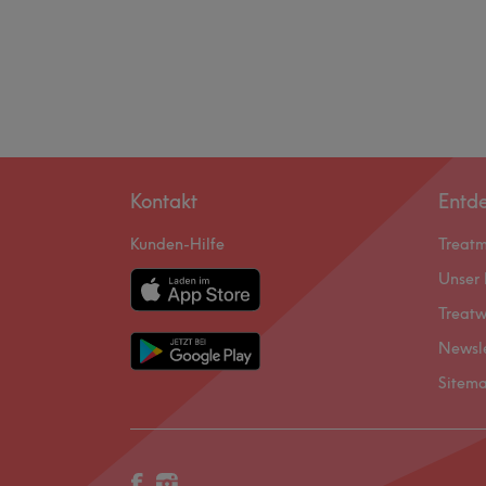
Kontakt
Entd
Kunden-Hilfe
Treat
Unser 
Treatw
Newsl
Sitem