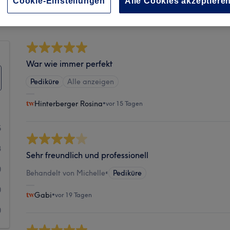
Cookie-Einstellungen
Alle Cookies akzeptiere
Sauberkeit
War wie immer perfekt
Pediküre
Alle anzeigen
Hinterberger Rosina
•
vor 15 Tagen
5
3
Sehr freundlich und professionell
0
Behandelt von Michelle
•
Pediküre
0
Gabi
•
vor 19 Tagen
0