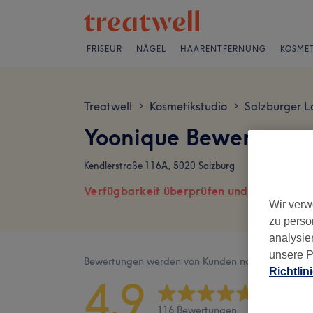
FRISEUR
NÄGEL
HAARENTFERNUNG
KOSMET
Treatwell
Kosmetikstudio
Salzburger 
>
>
Yoonique Bewertung
Kendlerstraße 116A, 5020 Salzburg
Verfügbarkeit überprüfen und online buch
Wir verw
zu perso
analysie
unsere P
Bewertungen werden von Kunden nach ihrem Besu
Richtlin
4,9
116 Bewertungen