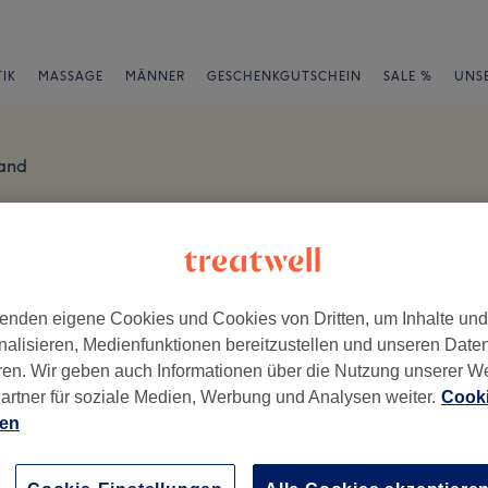
IK
MASSAGE
MÄNNER
GESCHENKGUTSCHEIN
SALE %
UNS
Land
en
en
enden eigene Cookies und Cookies von Dritten, um Inhalte un
nalisieren, Medienfunktionen bereitzustellen und unseren Date
ren. Wir geben auch Informationen über die Nutzung unserer W
artner für soziale Medien, Werbung und Analysen weiter.
Cooki
ch geschrieben.
ien
Ambiente
Se