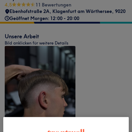
4,5
11 Bewertungen
Ebenhofstraße 2A
,
Klagenfurt am Wörthersee
,
9020
Geöffnet Morgen: 12:00 - 20:00
Unsere Arbeit
Bild anklicken für weitere Details