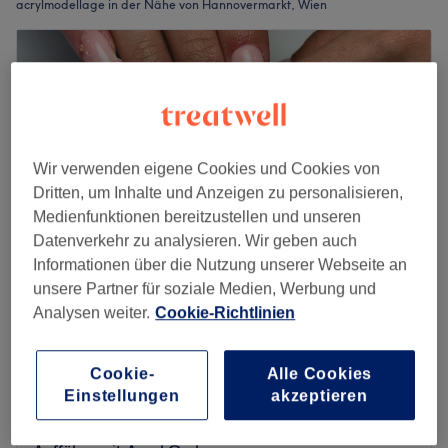
acrylmodellage in der Nähe von Hannovermarkt, Wien
Wir verwenden eigene Cookies und Cookies von
Dritten, um Inhalte und Anzeigen zu personalisieren,
Medienfunktionen bereitzustellen und unseren
Datenverkehr zu analysieren. Wir geben auch
Informationen über die Nutzung unserer Webseite an
unsere Partner für soziale Medien, Werbung und
Analysen weiter.
Cookie-Richtlinien
J'adore Nails Salon
4,6
971 Bewertungen
8. Bezirk, Wien
Auf Karte anzeigen
Cookie-
Alle Cookies
Auffüllen mit Acryl natur
Einstellungen
akzeptieren
42 €
1 Std.