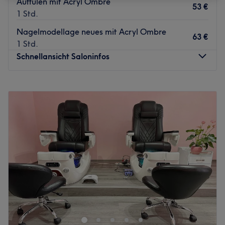
Auffülen mit Acryl Ombre
53 €
1 Std.
Nagelmodellage neues mit Acryl Ombre
63 €
1 Std.
Schnellansicht Saloninfos
Montag
09:00
–
19:00
Dienstag
09:00
–
19:00
Mittwoch
09:00
–
19:00
Donnerstag
09:00
–
19:00
Freitag
09:00
–
19:30
Samstag
09:00
–
18:00
Sonntag
Geschlossen
Ein makelloser Auftritt verlangt sagenhafte Nägel und
die gibt es bei J’adore Nails in Wien, 8. Bezirk. Egal ob
ausgefallene Nageldesigns, erfrischende Maniküren oder
pflegende Pediküren - mit ihrer Leidenschaft und ihrem