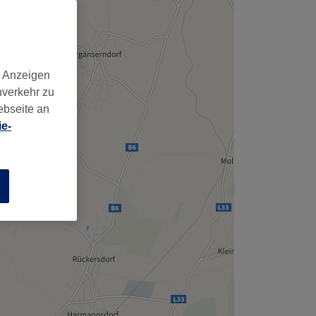
d Anzeigen
nverkehr zu
ebseite an
e-
n