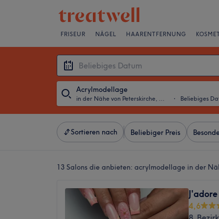
FRISEUR
NÄGEL
HAARENTFERNUNG
KOSMET
Acrylmodellage
in der Nähe von Peterskirche, Wien
・
Beliebiges D
Sortieren nach
Beliebiger Preis
Besonde
13 Salons die anbieten:
acrylmodellage in der Näh
J'adore
4,6
8. Bezir