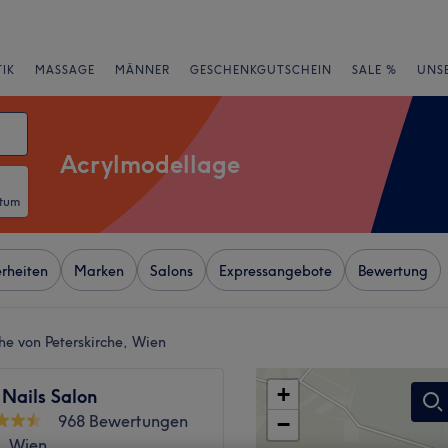
IK
MASSAGE
MÄNNER
GESCHENKGUTSCHEIN
SALE %
UNS
Acrylmodellage
atum
rheiten
Marken
Salons
Expressangebote
Bewertung
e von Peterskirche, Wien
+
 Nails Salon
968 Bewertungen
−
k, Wien