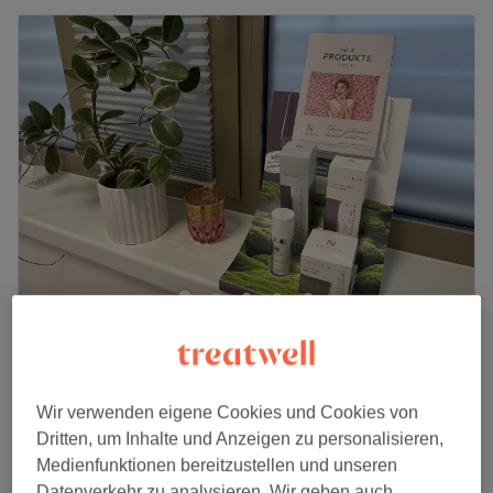
Sara Kosmetik
5,0
35 Bewertungen
Laakirchen, Oberösterreich
Auf Karte anzeigen
69 €
Wir verwenden eigene Cookies und Cookies von
Clear Skin - Ausreinigen & Mitesser entfernen
Dritten, um Inhalte und Anzeigen zu personalisieren,
1 Std.
89 €
Medienfunktionen bereitzustellen und unseren
Gesichtsbehandlung Akne/Unreine Haut
Datenverkehr zu analysieren. Wir geben auch