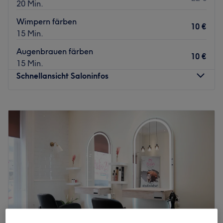
20 Min.
Wimpern färben
10 €
15 Min.
Augenbrauen färben
10 €
15 Min.
Schnellansicht Saloninfos
Montag
09:00
–
19:00
Dienstag
09:00
–
19:00
Mittwoch
09:00
–
19:00
Donnerstag
09:00
–
19:00
Freitag
09:00
–
19:00
Samstag
10:00
–
18:00
Sonntag
Geschlossen
Öffnungszeiten zum Einkaufen:
Montag-Freitag 10:00 - 17:00 und Samstag von 11:00 bis