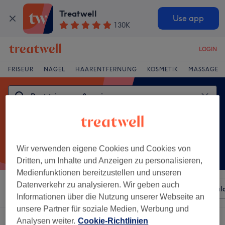
Treatwell
Use app
130K
LOGIN
FRISEUR
NÄGEL
HAARENTFERNUNG
KOSMETIK
MASSAGE
Wir verwenden eigene Cookies und Cookies von
Dritten, um Inhalte und Anzeigen zu personalisieren,
Medienfunktionen bereitzustellen und unseren
Datenverkehr zu analysieren. Wir geben auch
Sortieren nach
Beliebiger Preis
Besonderheiten
Sal
Informationen über die Nutzung unserer Webseite an
unsere Partner für soziale Medien, Werbung und
Ein Salon, der anbietet:
bart trimmen & rasieren in Sankt Veit, Kärnten
Analysen weiter.
Cookie-Richtlinien