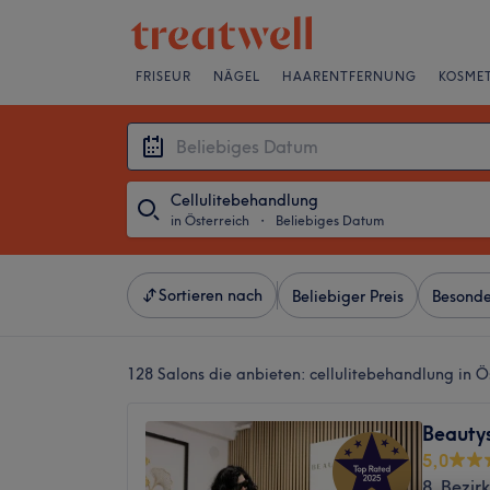
FRISEUR
NÄGEL
HAARENTFERNUNG
KOSMET
Cellulitebehandlung
in Österreich
・
Beliebiges Datum
Sortieren nach
Beliebiger Preis
Besonde
128 Salons die anbieten:
cellulitebehandlung in Ö
Beauty
5,0
8. Bezir