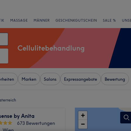
IK
MASSAGE
MÄNNER
GESCHENKGUTSCHEIN
SALE %
UNS
Cellulitebehandlung
rheiten
Marken
Salons
Expressangebote
Bewertung
sterreich
+
sense by Anita
673 Bewertungen
−
k, Wien