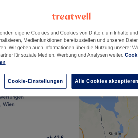
enden eigene Cookies und Cookies von Dritten, um Inhalte un
ab
99 €
nalisieren, Medienfunktionen bereitzustellen und unseren Date
ren. Wir geben auch Informationen über die Nutzung unserer W
artner für soziale Medien, Werbung und Analysen weiter.
Cooki
ien
assage
Cookie-Einstellungen
Alle Cookies akzeptiere
wertungen
k, Wien
irk mit viel Herz und
tkonzept. Von
ab
43 €