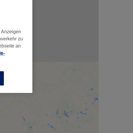
d Anzeigen
nverkehr zu
ebseite an
e-
n