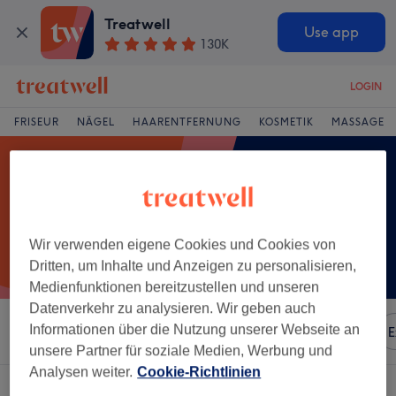
Treatwell
Use app
130K
LOGIN
FRISEUR
NÄGEL
HAARENTFERNUNG
KOSMETIK
MASSAGE
Wir verwenden eigene Cookies und Cookies von
Dritten, um Inhalte und Anzeigen zu personalisieren,
Medienfunktionen bereitzustellen und unseren
Datenverkehr zu analysieren. Wir geben auch
Informationen über die Nutzung unserer Webseite an
Sortieren nach
Besonderheiten
Marken
Salons
E
unsere Partner für soziale Medien, Werbung und
Analysen weiter.
Cookie-Richtlinien
Ein Salon, der anbietet: