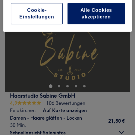
damen - brasilianische keratin-glättung in Feldkirchen
Cookie-
Alle Cookies
Einstellungen
akzeptieren
Haarstudio Sabine GmbH
4,9
106 Bewertungen
Feldkirchen
Auf Karte anzeigen
Damen - Haare glätten - Locken
21,50 €
30 Min.
Schnellansicht Saloninfos